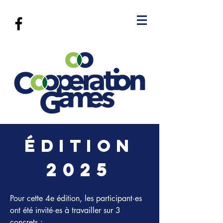
édition
20
25
Pour cette 4e édition, les participant·es 
ont été invité·es à travailler sur 3 
concrets : 
